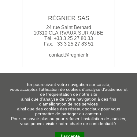
RÉGNIER SAS
24 rue Saint Bernard
10310 CLAIRVAUX SUR AUBE
Tél. +33 3 25 27 80 33
Fax. +33 3 25 27 83 51
contact@regnier.fr
En poursuivant votre navigation sur ce site,
vous acceptez l'utilisation de cookies d'analyse d'audience et
de fréquentation de notre site
ainsi que d'analyse de votre navigation à des fins
d'amélioration de nos services
ainsi que des cookies des réseaux sociaux pour vous
MENTIONS LÉGALES
permettre de partager du contenu.
Pour en savoir plus ou pour refuser l'installation de cookies,
PLAN DU SITE
vous pouvez visiter notre charte de confidentialité.
© COPYRIGHT
2009 -
2026
RÉGNIER - LE CONTREPLAQUÉ MOULÉ
POUR SIÈGES
J'accepte