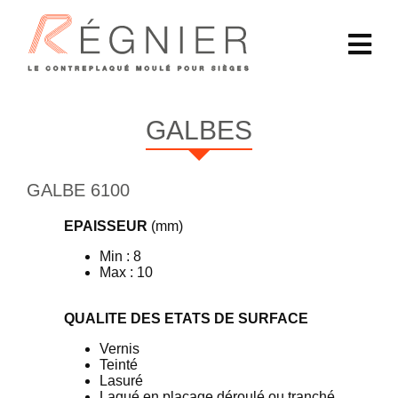
GALBES
GALBE 6100
EPAISSEUR
(mm)
Min : 8
Max : 10
QUALITE DES ETATS DE SURFACE
Vernis
Teinté
Lasuré
Laqué en placage déroulé ou tranché